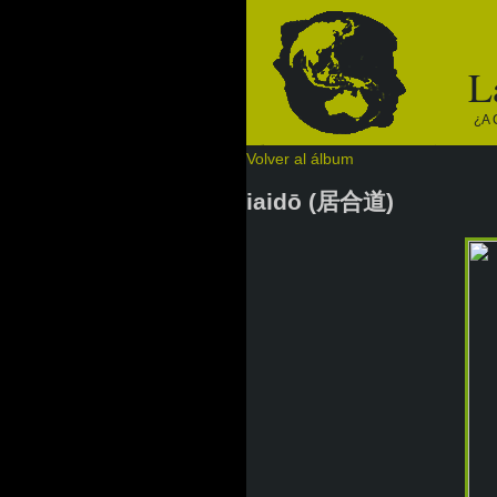
L
¿a 
Volver al álbum
iaidō (居合道)