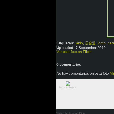
Etiquetas:
iaidō
,
居合道
,
lorco
,
ner
Uploaded:
7 September 2010
Ver esta foto en Flickr
0 comentarios
No hay comentarios en esta foto
Añ
foto anterior
View this photo on Flickr