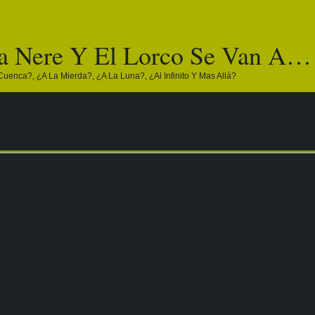
a Nere Y El Lorco Se Van A…
Cuenca?, ¿a La Mierda?, ¿a La Luna?, ¿al Infinito Y Mas Allá?