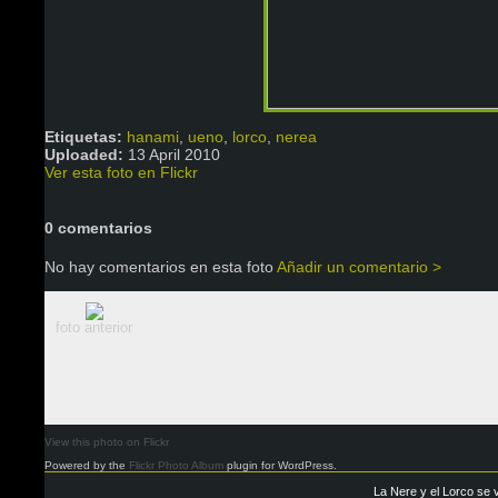
Etiquetas:
hanami
,
ueno
,
lorco
,
nerea
Uploaded:
13 April 2010
Ver esta foto en Flickr
0 comentarios
No hay comentarios en esta foto
Añadir un comentario >
foto anterior
View this photo on Flickr
Powered by the
Flickr Photo Album
plugin for WordPress.
La Nere y el Lorco se 