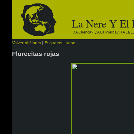
La Nere Y El
¿a Cuenca?, ¿a La Mierda?, ¿a La Lun
Volver al álbum
|
Etiquetas
|
ueno
Florecitas rojas