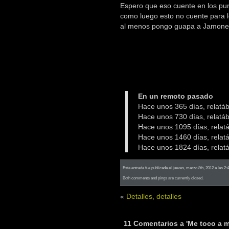
Espero que eso cuente en los pu
como luego esto no cuente para lo
al menos pongo guapa a Jamone
En un remoto pasado
Hace unos 365 días, relat
Hace unos 730 días, rela
Hace unos 1095 días, rela
Hace unos 1460 días, rela
Hace unos 1824 días, rela
Esta entrada fue publicada el jueves, marzo 8th, 2012 a las 2:
Both comments and pings are currently closed.
«
Detalles, detalles
11 Comentarios a 'Me toco a m