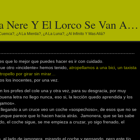
a Nere Y El Lorco Se Van A…
Cuenca?, ¿a La Mierda?, ¿a La Luna?, ¿al Infinito Y Mas Allá?
bes que lo mejor que puedes hacer es ir con cuidado.
que otro «incidente» hemos tenido,
atropellamos a una bici
,
un taxista
ropello por girar sin mirar…
os los inocentes, por una vez.
 los profes del cole una y otra vez, para su desgracia, por muy
buena letra no llego nunca, eso si, la lección quedo aprendida y los
egamos».
o llegando a un cruce veo un coche «sospechoso», de esos que no se
aunque parece que lo hacen hacia atrás. Jamonera, que se las sabe
o, el coche sigue, se me empieza a cruzar, yo sigo frenado, el
, al lado de jamonera, mirando el coche y pensando, pero este tío