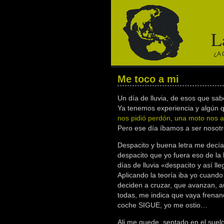
L
¿a 
Me toco a mi
Un día de lluvia, de esos que sa
Ya tenemos experiencia y algún 
nos pidió perdón
,
una moto nos at
Pero ese día íbamos a ser nosotr
Despacito y buena letra me decían
despacito que yo fuera eso de la 
días de lluvia «despacito y así ll
Aplicando la teoría iba yo cuand
deciden a cruzar, que avanzan, 
todas, me indica que vaya frenand
coche SIGUE, yo me ostio…
Ali me quede, sentado en el suelo