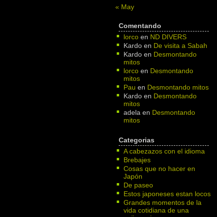
« May
Comentando
lorco
en
ND DIVERS
Kardo
en
De visita a Sabah
Kardo
en
Desmontando
mitos
lorco
en
Desmontando
mitos
Pau
en
Desmontando mitos
Kardo
en
Desmontando
mitos
adela
en
Desmontando
mitos
Categorias
A cabezazos con el idioma
Brebajes
Cosas que no hacer en
Japón
De paseo
Estos japoneses estan locos
Grandes momentos de la
vida cotidiana de una