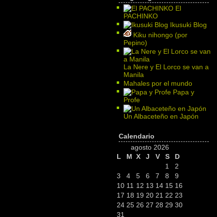
El
PACHINKO
Ikusuki Blog
Kiku nihongo (por
Pepino)
La Nere y El Lorco se van a
Manila
Mahales por el mundo
Papa y
Profe
Un Albaceteño en Japón
Calendario
agosto 2026
L
M
X
J
V
S
D
1
2
3
4
5
6
7
8
9
10
11
12
13
14
15
16
17
18
19
20
21
22
23
24
25
26
27
28
29
30
31