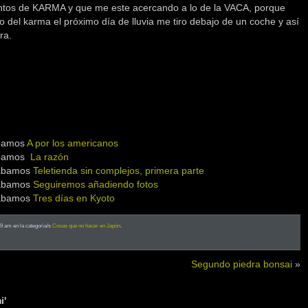
ntos de KARMA y que me este acercando a lo de la VACA, porque
 del karma el próximo día de lluvia me tiro debajo de un coche y así
ra.
ábamos
A por los americanos
tábamos
La razón
tábamos
Teletienda sin complejos, primera parte
tábamos
Seguiremos añadiendo fotos
tábamos
Tres días en Kyoto
49 am en la categoria/s
Cosas que no hacer en Japón
.
Segundo piedra bonsai
»
i'