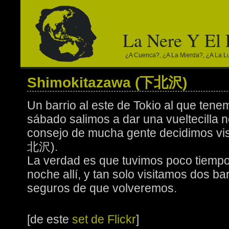
La Nere Y El
¿a Cuenca?, ¿a La Mierda?, ¿a La Lun
Shimokitazawa (下北沢)
Un barrio al este de Tokio al que tene
sábado salimos a dar una vueltecilla n
consejo de mucha gente decidimos vi
北沢).
La verdad es que tuvimos poco tiempo
noche allí, y tan solo visitamos dos b
seguros de que volveremos.
[de este
set de Flickr
]