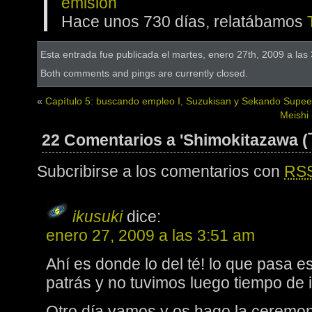
emisión
Hace unos 730 días, relatábamos
Esta entrada fue publicada el martes, enero 27th, 2009 a las
Both comments and pings are currently closed.
«
Capítulo 5: buscando empleo I, Suzukisan y Sekando Supe
Meishi 
22 Comentarios a 'Shimokitazawa
Subcribirse a los comentarios con
RS
ikusuki
dice:
enero 27, 2009 a las 3:51 am
Ahí es donde lo del té! lo que pasa 
patrás y no tuvimos luego tiempo de i
Otro día vamos y os hago la ceremoni