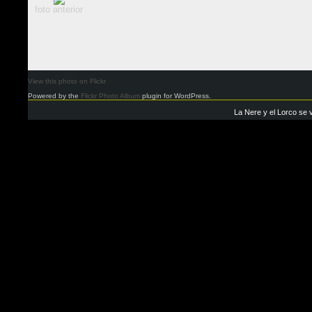
foto anterior
View this photo on Flickr
Powered by the
Flickr Photo Album
plugin for WordPress.
La Nere y el Lorco se 