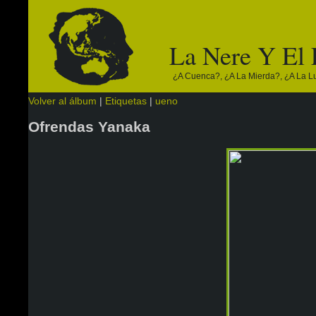
La Nere Y El
¿a Cuenca?, ¿a La Mierda?, ¿a La Lun
Volver al álbum
|
Etiquetas
|
ueno
Ofrendas Yanaka