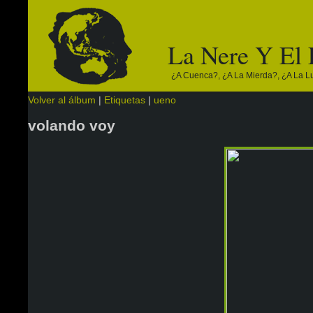
La Nere Y El
¿a Cuenca?, ¿a La Mierda?, ¿a La Lun
Volver al álbum
|
Etiquetas
|
ueno
volando voy