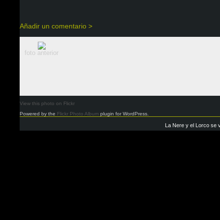
Añadir un comentario >
foto anterior
View this photo on Flickr
Powered by the
Flickr Photo Album
plugin for WordPress.
La Nere y el Lorco se 