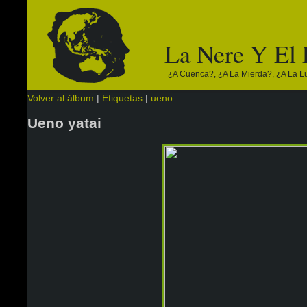
La Nere Y El
¿a Cuenca?, ¿a La Mierda?, ¿a La Lun
Volver al álbum
|
Etiquetas
|
ueno
Ueno yatai