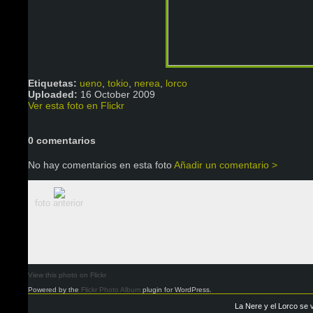
Etiquetas:
ueno
,
tokio
,
nerea
,
lorco
Uploaded:
16 October 2009
Ver esta foto en Flickr
0 comentarios
No hay comentarios en esta foto
Añadir un comentario >
foto anterior
View this photo on Flickr
Powered by the
Flickr Photo Album
plugin for WordPress.
La Nere y el Lorco se 