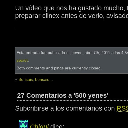
Un vídeo que nos ha gustado mucho, 
preparar clinex antes de verlo, avisad
—————————————————
Esta entrada fue publicada el jueves, abril 7th, 2011 a las 4:
secret
.
Both comments and pings are currently closed.
«
Bonsais, bonsais…
27 Comentarios a '500 yenes'
Subcribirse a los comentarios con
RS
Chiqui
dice: