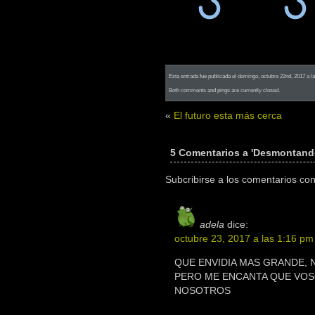
Esta entrada fue publicada el domingo, octubre 22nd, 2017 a l
Both comments and pings are currently closed.
«
El futuro esta más cerca
5 Comentarios a 'Desmontand
Subcribirse a los comentarios co
adela
dice:
octubre 23, 2017 a las 1:16 pm
QUE ENVIDIA MAS GRANDE, 
PERO ME ENCANTA QUE VOS
NOSOTROS