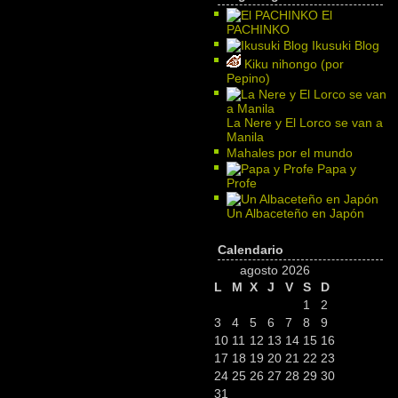
El
PACHINKO
Ikusuki Blog
Kiku nihongo (por
Pepino)
La Nere y El Lorco se van a
Manila
Mahales por el mundo
Papa y
Profe
Un Albaceteño en Japón
Calendario
agosto 2026
L
M
X
J
V
S
D
1
2
3
4
5
6
7
8
9
10
11
12
13
14
15
16
17
18
19
20
21
22
23
24
25
26
27
28
29
30
31