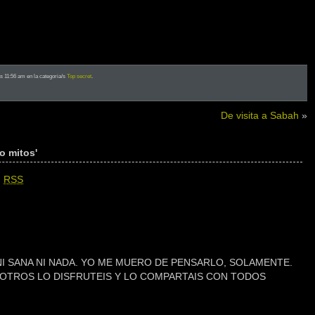
as 11:56 am en la categoria/s
Top secret
.
De visita a Sabah
»
o mitos'
n
RSS
NI SANA NI NADA. YO ME MUERO DE PENSARLO, SOLAMENTE.
OTROS LO DISFRUTEIS Y LO COMPARTAIS CON TODOS