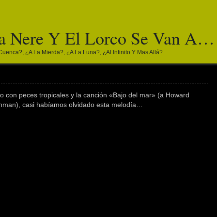
a Nere Y El Lorco Se Van A…
Cuenca?, ¿a La Mierda?, ¿a La Luna?, ¿al Infinito Y Mas Allá?
 con peces tropicales y la canción «Bajo del mar» (a Howard
hman), casi habíamos olvidado esta melodía…