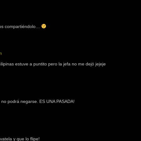
mos compartiéndolo…
m
ipinas estuve a puntito pero la jefa no me dejó jejeje
así no podrá negarse. ES UNA PASADA!
atela y que lo flipe!