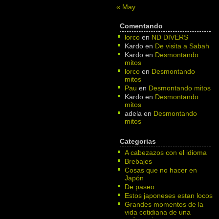
« May
Comentando
lorco
en
ND DIVERS
Kardo
en
De visita a Sabah
Kardo
en
Desmontando
mitos
lorco
en
Desmontando
mitos
Pau
en
Desmontando mitos
Kardo
en
Desmontando
mitos
adela
en
Desmontando
mitos
Categorias
A cabezazos con el idioma
Brebajes
Cosas que no hacer en
Japón
De paseo
Estos japoneses estan locos
Grandes momentos de la
vida cotidiana de una