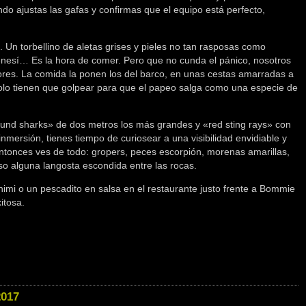
do ajustas las gafas y confirmas que el equipo está perfecto,
 Un torbellino de aletas grises y pieles no tan rasposas como
enesí… Es la hora de comer. Pero que no cunda el pánico, nosotros
res. La comida la ponen los del barco, en unas cestas amarradas a
solo tienen que golpear para que el papeo salga como una especie de
nd sharks» de dos metros los más grandes y «red sting rays» con
inmersión, tienes tiempo de curiosear a una visibilidad envidiable y
tonces ves de todo: gropers, peces escorpión, morenas amarillas,
so alguna langosta escondida entre las rocas.
mi o un pescadito en salsa en el restaurante justo frente a Bommie
itosa.
017