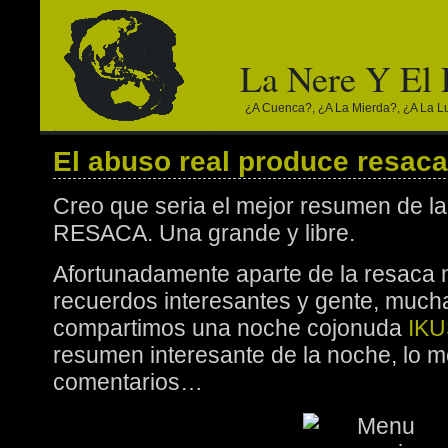
La Nere Y El
¿a Cuenca?, ¿a La Mierda?, ¿a La Lun
El abuso real produce resaca
Creo que seria el mejor resumen de la
RESACA. Una grande y libre.
Afortunadamente aparte de la resaca 
recuerdos interesantes y gente, much
compartimos una noche cojonuda
IKU
resumen interesante de la noche, lo m
comentarios…