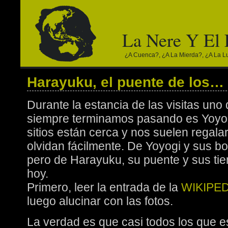
La Nere Y El
¿a Cuenca?, ¿a La Mierda?, ¿a La Lun
Harayuku, el puente de los…
Durante la estancia de las visitas uno
siempre terminamos pasando es Yoyog
sitios están cerca y nos suelen regal
olvidan fácilmente. De Yoyogi y sus b
pero de Harayuku, su puente y sus ti
hoy.
Primero, leer la entrada de la
WIKIPED
luego alucinar con las fotos.
La verdad es que casi todos los que e