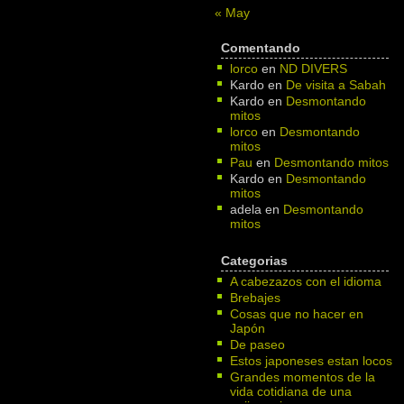
« May
Comentando
lorco
en
ND DIVERS
Kardo
en
De visita a Sabah
Kardo
en
Desmontando
mitos
lorco
en
Desmontando
mitos
Pau
en
Desmontando mitos
Kardo
en
Desmontando
mitos
adela
en
Desmontando
mitos
Categorias
A cabezazos con el idioma
Brebajes
Cosas que no hacer en
Japón
De paseo
Estos japoneses estan locos
Grandes momentos de la
vida cotidiana de una