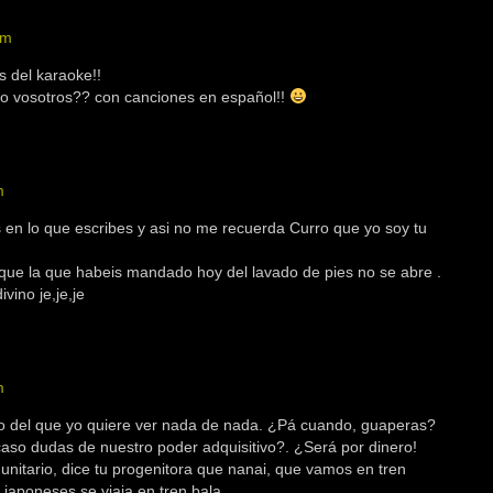
am
 del karaoke!!
o vosotros?? con canciones en español!!
m
s en lo que escribes y asi no me recuerda Curro que yo soy tu
que la que habeis mandado hoy del lavado de pies no se abre .
vino je,je,je
m
 del que yo quiere ver nada de nada. ¿Pá cuando, guaperas?
aso dudas de nuestro poder adquisitivo?. ¿Será por dinero!
unitario, dice tu progenitora que nanai, que vamos en tren
 japoneses se viaja en tren bala.