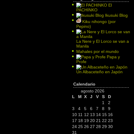
El
PACHINKO
Ikusuki Blog
Kiku nihongo (por
Pepino)
La Nere y El Lorco se van a
Manila
Mahales por el mundo
Papa y
Profe
Un Albaceteño en Japón
Calendario
agosto 2026
L
M
X
J
V
S
D
1
2
3
4
5
6
7
8
9
10
11
12
13
14
15
16
17
18
19
20
21
22
23
24
25
26
27
28
29
30
31