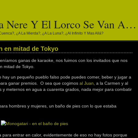
a Nere Y El Lorco Se Van A…
Cuenca?, ¿a La Mierda?, ¿a La Luna?, ¿al Infinito Y Mas Allá?
n en mitad de Tokyo
o teníamos ganas de karaoke, nos fuimos con los invitados que nos
En mitad de Tokyo.
ro hay un pequeño pueblo falso pode puedes comer, beber y jugar a
as para ganar premios. O sea que cogimos
al Juan
, a la Carmen y al
s y meternos en agua a cuarenta grados, nada mejor para combatir
para hombres y mujeres, un baño de pies con lo que estaba
a para entrar en calor, evidentemente de eso no hay fotos porque