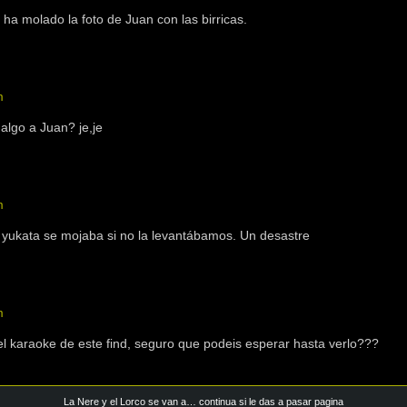
ha molado la foto de Juan con las birricas.
m
 algo a Juan? je,je
m
a yukata se mojaba si no la levantábamos. Un desastre
m
 karaoke de este find, seguro que podeis esperar hasta verlo???
La Nere y el Lorco se van a… continua si le das a pasar pagina