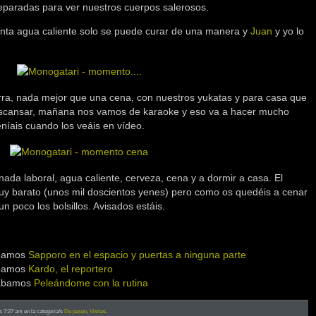
eparadas para ver nuestros cuerpos salerosos.
anta agua caliente solo se puede curar de una manera y
Juan
y yo lo
irra, nada mejor que una cena, con nuestros yukatas y para casa que
escansar, mañana nos vamos de karaoke y eso va a hacer mucho
níais cuando los veáis en vídeo.
rnada laboral, agua caliente, cerveza, cena y a dormir a casa. El
uy barato (unos mil doscientos yenes) pero como os quedéis a cenar
n poco los bolsillos. Avisados estáis.
ábamos
Sapporo en el espacio y puertas a ninguna parte
ábamos
Kardo, el reportero
tábamos
Peleándome con la rutina
as 7:27 am en la categoria/s
De paseo
,
Visitas
.