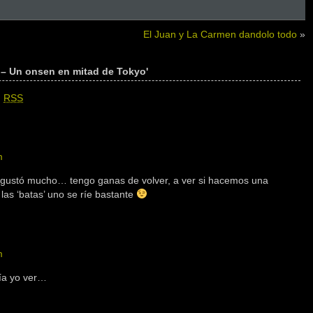
El Juan y La Carmen dandolo todo
»
 – Un onsen en mitad de Tokyo'
n
RSS
m
 gustó mucho… tengo ganas de volver, a ver si hacemos una
las ‘batas’ uno se ríe bastante
m
ría yo ver…