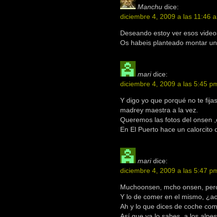
Manchu
dice:
diciembre 4, 2009 a las 11:46 
Deseando estoy ver esos videos
Os habeis planteado montar un
mari
dice:
diciembre 4, 2009 a las 5:45 p
Y digo yo que porqué no te fija
madrey maestra a la vez.
Queremos las fotos del onsen ,
En El Puerto hace un calorcito di
mari
dice:
diciembre 4, 2009 a las 5:47 p
Muchoonsen, mcho onsen, pero
Y lo de comer en el mismo, ¿ac
Ah y lo que dices de coche com
Así que ya lo sabes, a los alpes