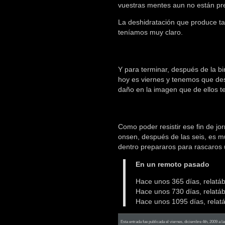
vuestras mentes aun no están pr
La deshidratación que produce t
teníamos muy claro.
Y para terminar, después de la b
hoy es viernes y tenemos que d
daño en la imagen que de ellos te
Como poder resistir ese fin de jo
onsen, después de las seis, es m
dentro prepararos para rascaros u
En un remoto pasado
Hace unos 365 días, relat
Hace unos 730 días, relat
Hace unos 1095 días, rela
Esta entrada fue publicada el viernes, diciembre 4th, 2009 a l