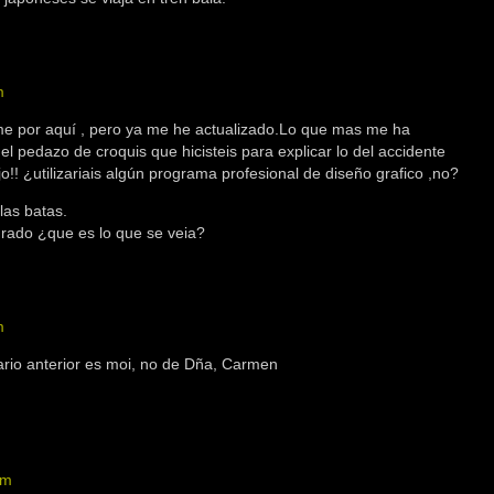
m
me por aquí , pero ya me he actualizado.Lo que mas me ha
el pedazo de croquis que hicisteis para explicar lo del accidente
ujo!! ¿utilizariais algún programa profesional de diseño grafico ,no?
las batas.
urado ¿que es lo que se veia?
m
ario anterior es moi, no de Dña, Carmen
pm