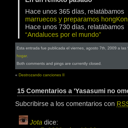
Hace unos 365 días, relatábamos
marruecos y preparamos hongKon
Hace unos 730 días, relatábamos
“Andaluces por el mundo”
Esta entrada fue publicada el viernes, agosto 7th, 2009 a las
hogar
.
Both comments and pings are currently closed.
«
Destrozando canciones II
15 Comentarios a 'Yasasumi no om
Subcribirse a los comentarios con
RS
Jota
dice: