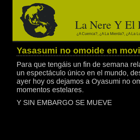
La Nere Y El
¿a Cuenca?, ¿a La Mierda?, ¿a La Lun
Yasasumi no omoide en mov
Para que tengáis un fin de semana rela
un espectáculo único en el mundo, des
ayer hoy os dejamos a Oyasumi no om
momentos estelares.
Y SIN EMBARGO SE MUEVE