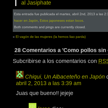
al Jasiphate
Esta entrada fue publicada el martes, abril 2nd, 2013 a las 2
hacer en Japón
,
Estos japoneses estan locos
.
Both comments and pings are currently closed.
«
El vagón de las mujeres (la hemos liao parda)
28 Comentarios a 'Como pollos sin
Subcribirse a los comentarios con
RS
Chiqui, Un Albaceteño en Japón
abril 2, 2013 a las 3:39 am
Juas que bueno!! jejeje