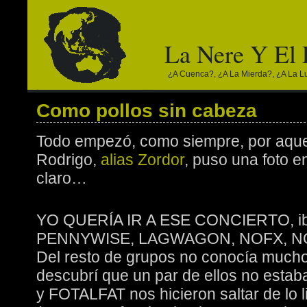
La Nere Y El
¿a Cuenca?, ¿a La Mierda?, ¿a La Lun
Como pollos sin cabeza
Todo empezó, como siempre, por aquel
Rodrigo,
alias Zordor
, puso una foto e
claro…
YO QUERÍA IR A ESE CONCIERTO, iban
PENNYWISE, LAGWAGON, NOFX, NO
Del resto de grupos no conocía mucho
descubrí que un par de ellos no est
y FOTALFAT nos hicieron saltar de lo l