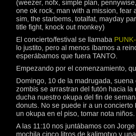
(weezer, nofx, simple plan, pennywis
one ok rock, man with a mission, fear a
sim, the starbems, totalfat, mayday pa
title fight, knock out monkey)
El concierto/festival se llamaba
PUNK
lo justito, pero al menos íbamos a rein
esperábamos que fuera TANTO.
Empezando por el comenzamiento, que
Domingo, 10 de la madrugada, suena 
zombis se arrastran del futón hacia la d
ducha nuestro okupa del fin de semana
donuts. No se puede ir a un concierto
un okupa en el piso, tomar nota niños.
A las 11:10 nos juntábamos con Jorge 
mochila cinco litros de kalimotxo y un