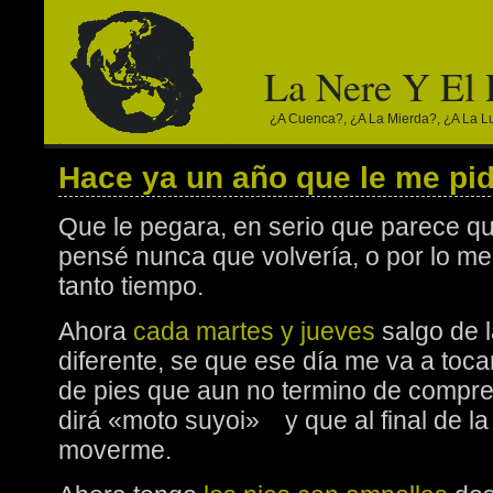
La Nere Y El
¿a Cuenca?, ¿a La Mierda?, ¿a La Lun
Hace ya un año que le me pi
Que le pegara, en serio que parece qu
pensé nunca que volvería, o por lo m
tanto tiempo.
Ahora
cada martes y jueves
salgo de 
diferente, se que ese día me va a toca
de pies que aun no termino de compre
dirá «moto suyoi» y que al final de l
moverme.