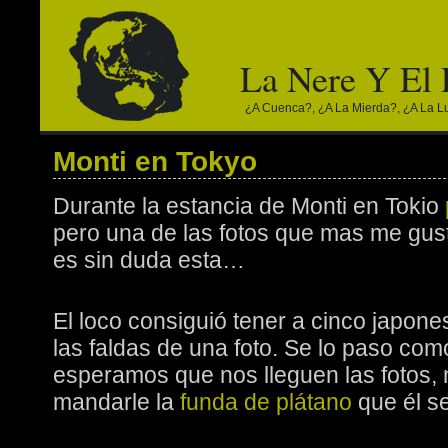
La Nere Y El
¿a Cuenca?, ¿a La Mierda?, ¿a La Lun
Monti en Tokyo
Durante la estancia de Monti en Tokio
pero una de las fotos que mas me gus
es sin duda esta…
El loco consiguió tener a cinco japon
las faldas de una foto. Se lo paso co
esperamos que nos lleguen las fotos,
mandarle la
funda de plátano
que él se