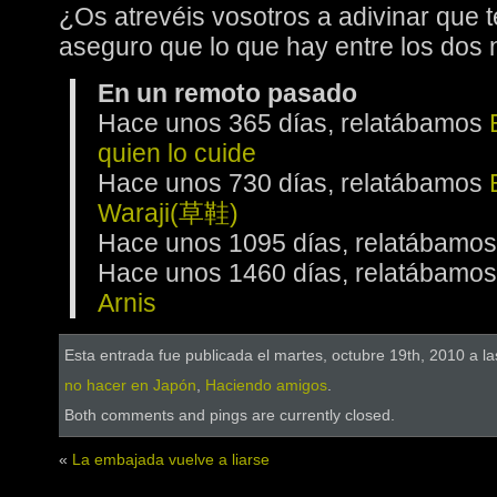
¿Os atrevéis vosotros a adivinar que
aseguro que lo que hay entre los dos
En un remoto pasado
Hace unos 365 días, relatábamos
quien lo cuide
Hace unos 730 días, relatábamos
Waraji(草鞋)
Hace unos 1095 días, relatábamo
Hace unos 1460 días, relatábamo
Arnis
Esta entrada fue publicada el martes, octubre 19th, 2010 a l
no hacer en Japón
,
Haciendo amigos
.
Both comments and pings are currently closed.
«
La embajada vuelve a liarse