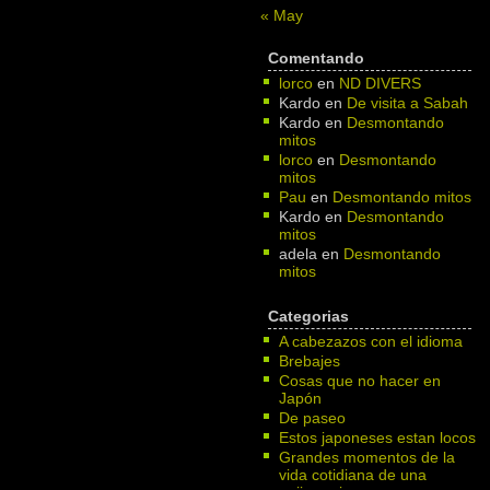
« May
Comentando
lorco
en
ND DIVERS
Kardo
en
De visita a Sabah
Kardo
en
Desmontando
mitos
lorco
en
Desmontando
mitos
Pau
en
Desmontando mitos
Kardo
en
Desmontando
mitos
adela
en
Desmontando
mitos
Categorias
A cabezazos con el idioma
Brebajes
Cosas que no hacer en
Japón
De paseo
Estos japoneses estan locos
Grandes momentos de la
vida cotidiana de una