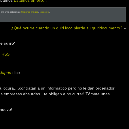
tábamos
Estamos en ello…
27 am en la categoria/s
Haciendo amigos
,
Top secret
.
¿Qué ocurre cuando un guiri loco pierde su guiridocumento?
»
e curro'
n
RSS
 Japón
dice:
a locura….contratan a un informático pero no le dan ordenador
as empresas absurdas…te obligan a no currar! Tómate unas
 nuevo!