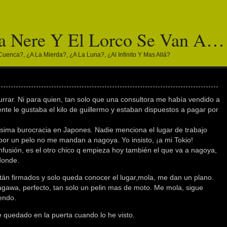
a Nere Y El Lorco Se Van A…
Cuenca?, ¿a La Mierda?, ¿a La Luna?, ¿al Infinito Y Mas Allá?
urrar. Ni para quien, tan solo que una consultora me había vendido a
ente le gustaba el kilo de guillermo y estaban dispuestos a pagar por
hísima burocracia en Japones. Nadie menciona el lugar de trabajo
por un pelo no me mandan a nagoya. Yo insisto, ¡a mi Tokio!
fusión, es el otro chico q empieza hoy también el que va a nagoya,
donde.
án firmados y solo queda conocer el lugar,mola, me dan un plano.
agawa, perfecto, tan solo un pelin mas de moto. Me mola, sigue
endo.
 quedado en la puerta cuando lo he visto.