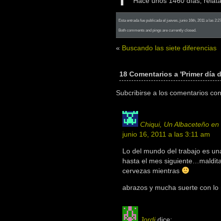
Hace unos 1460 días, rela
Esta entrada fue publicada el jueves, junio 16th, 2011 a las 2:
Both comments and pings are currently closed.
«
Buscando las siete diferencias
18 Comentarios a 'Primer día d
Subcribirse a los comentarios co
Chiqui, Un Albaceteño en
junio 16, 2011 a las 3:11 am
Lo del mundo del trabajo es un
hasta el mes siguiente…maldit
cervezas mientras
abrazos y mucha suerte con lo
Jordi
dice: