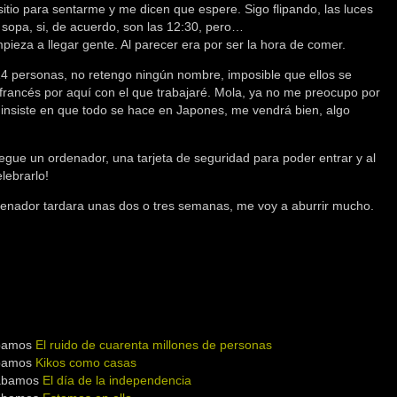
tio para sentarme y me dicen que espere. Sigo flipando, las luces
sopa, si, de acuerdo, son las 12:30, pero…
mpieza a llegar gente. Al parecer era por ser la hora de comer.
4 personas, no retengo ningún nombre, imposible que ellos se
 francés por aquí con el que trabajaré. Mola, ya no me preocupo por
l insiste en que todo se hace en Japones, me vendrá bien, algo
gue un ordenador, una tarjeta de seguridad para poder entrar y al
lebrarlo!
denador tardara unas dos o tres semanas, me voy a aburrir mucho.
ábamos
El ruido de cuarenta millones de personas
ábamos
Kikos como casas
tábamos
El día de la independencia