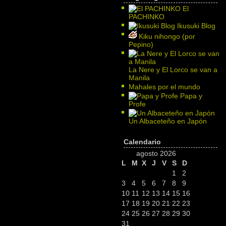
El
PACHINKO
Ikusuki Blog
Kiku nihongo (por
Pepino)
La Nere y El Lorco se van a
Manila
Mahales por el mundo
Papa y
Profe
Un Albaceteño en Japón
Calendario
agosto 2026
L
M
X
J
V
S
D
1
2
3
4
5
6
7
8
9
10
11
12
13
14
15
16
17
18
19
20
21
22
23
24
25
26
27
28
29
30
31