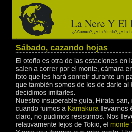
La Nere Y El
¿a Cuenca?, ¿a La Mierda?, ¿a La Lun
Sábado, cazando hojas
El otoño es otra de las estaciones en 
salen a correr por el monte, cámara e
foto que les hará sonreír durante un 
que también somos de los de darle al 
decidimos imitarles.
Nuestro insuperable guía, Hirata-san,
cuando fuimos a
Kamakura
llevarnos 
claro, no pudimos resistirnos. Nos llev
relativamente lejos de Tokio, el
monte 