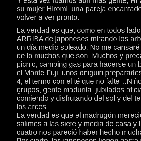
Y esta vez íbamos aun más gente, Hira
su mujer Hiromi, una pareja encanta
volver a ver pronto.
La verdad es que, como en todos lad
ARRIBA de japoneses mirando los arbo
un día medio soleado. No me cansar
de lo muchos que son. Muchos y preca
picnic, camping gas para hacerse un
el Monte Fuji, unos oniguiri preparad
4, el termo con el té que no falte…Niñ
grupos, gente madurita, jubilados oficia
comiendo y disfrutando del sol y del te
los arces.
La verdad es que el madrugón mereci
salimos a las siete y media de casa y 
cuatro nos pareció haber hecho muc
Por cierto, los japoneses tienen hasta