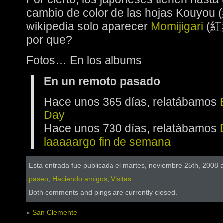
cambio de color de las hojas Kouyou
wikipedia solo aparecer
Momijigari
(紅葉
por que?
Fotos… En los albums
En un remoto pasado
Hace unos 365 días, relatábamos
Day
Hace unos 730 días, relatábamos
laaaaargo fin de semana
Esta entrada fue publicada el martes, noviembre 25th, 2008 a
paseo
,
Haciendo amigos
,
Visitas
.
Both comments and pings are currently closed.
«
San Clemente