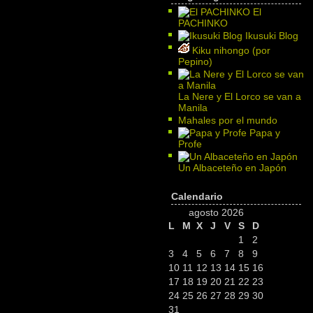
El
PACHINKO
Ikusuki Blog
Kiku nihongo (por
Pepino)
La Nere y El Lorco se van a
Manila
Mahales por el mundo
Papa y
Profe
Un Albaceteño en Japón
Calendario
agosto 2026
L
M
X
J
V
S
D
1
2
3
4
5
6
7
8
9
10
11
12
13
14
15
16
17
18
19
20
21
22
23
24
25
26
27
28
29
30
31