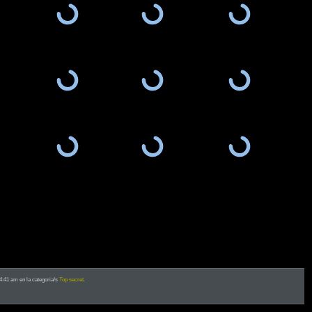
 4:41 am en la categoria/s
Top secret
.