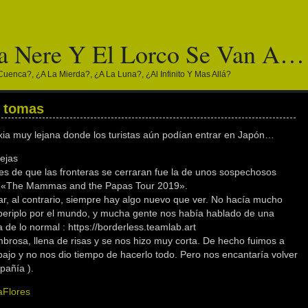
a Nere Y El Lorco Se Van A…
Cuenca?, ¿a La Mierda?, ¿a La Luna?, ¿al Infinito Y Mas Allá?
s tomas
ia muy lejana donde los turistas aún podían entrar en Japón…
rejas
tes de que las fronteras se cerraran fue la de unos sospechosos
o «The Mammas and the Papas Tour 2019».
ar, al contrario, siempre hay algo nuevo que ver. No hacía mucho
periplo por el mundo, y mucha gente nos había hablado de una
a de lo normal : https://borderless.teamlab.art
mbrosa, llena de risas y se nos hizo muy corta. De hecho fuimos a
bajo y no nos dio tiempo de hacerlo todo. Pero nos encantaría volver
pañía ).