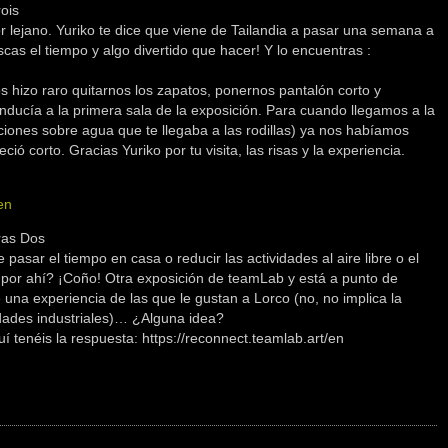
ois
 lejano. Yuriko te dice que viene de Tailandia a pasar una semana a
uscas el tiempo y algo divertido que hacer! Y lo encuentras :
 nos hizo raro quitarnos los zapatos, ponernos pantalón corto y
conducía a la primera sala de la exposición. Para cuando llegamos a la
ciones sobre agua que te llegaba a las rodillas) ya nos habíamos
ó corto. Gracias Yuriko por tu visita, las risas y la experiencia.
ras Dos
asar el tiempo en casa o reducir las actividades al aire libre o el
por ahí? ¡Coño! Otra exposición de teamLab y está a punto de
e una experiencia de las que le gustan a Lorco (no, no implica la
dades industriales)… ¿Alguna idea?
í tenéis la respuesta: https://reconnect.teamlab.art/en