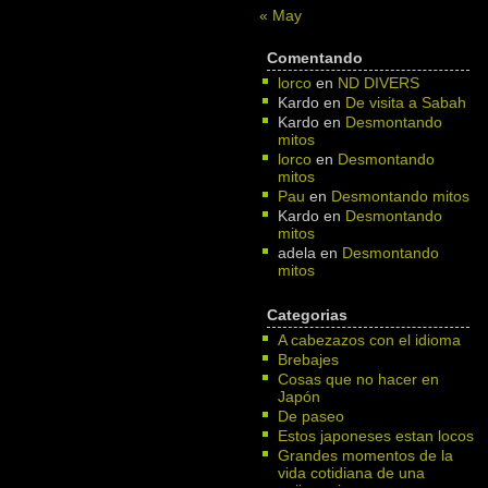
« May
Comentando
lorco
en
ND DIVERS
Kardo
en
De visita a Sabah
Kardo
en
Desmontando
mitos
lorco
en
Desmontando
mitos
Pau
en
Desmontando mitos
Kardo
en
Desmontando
mitos
adela
en
Desmontando
mitos
Categorias
A cabezazos con el idioma
Brebajes
Cosas que no hacer en
Japón
De paseo
Estos japoneses estan locos
Grandes momentos de la
vida cotidiana de una