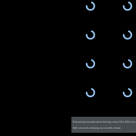
Esta entrada fue publicada el domingo, enero 23rd, 2022 a las
Both comments and pings are currently closed.