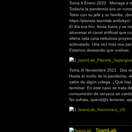
Toma II Enero 2020 : Menage a tr
Todavía la pandemia era un rumor
Tokio con su jefe y su familia, ¡b
https://planets.teamlab.art/tokyo/
El día era frío, llovía fuera y se
atravesar el canal artificial que 
última sala (una nebulosa proyec
aclimatado. Una vez más nos pareci
Estamos deseando que vuelvas.
Toma III Noviembre 2021 : Dos e
Hasta el moño de la pandemia, de p
salón de algún colega. ¿Qué hay 
terminar. En este caso se trata d
consumición de cerveza en canti
No sufráis, querid@s lectores, aqu
TeamLab