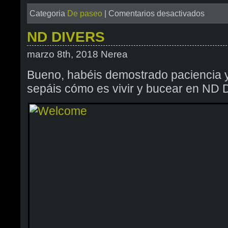
en
Categoria
De paseo
|
Comentarios desactivados
Empezó
el
ND DIVERS
viaje
marzo 8th, 2018 Nerea
Bueno, habéis demostrado paciencia y
sepáis cómo es vivir y bucear en ND