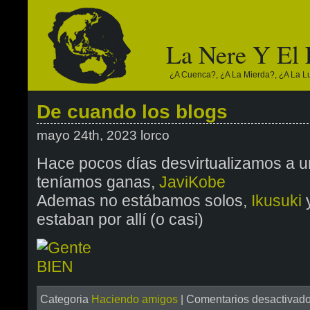
La Nere Y El
¿a Cuenca?, ¿a La Mierda?, ¿a La Lun
De cuando los blogs
mayo 24th, 2023 lorco
Hace pocos días desvirtualizamos a u
teníamos ganas,
JaviKobe
Ademas no estábamos solos,
Ikusuki
y
estaban por allí (o casi)
Categoria
Haciendo amigos
|
Comentarios desactivad