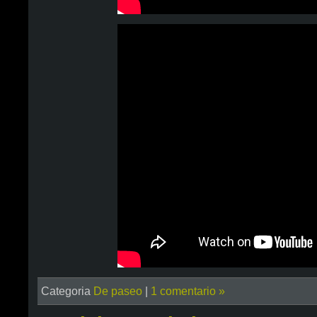
Categoria
De paseo
|
1 comentario »