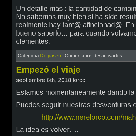
Un detalle más : la cantidad de campi
No sabemos muy bien si ha sido resul
realmente hay tant@ afincionad@. En 
bueno saberlo… para cuando volvamo
clementes.
en
Categoria
De paseo
|
Comentarios desactivados
Nos
vamos
Empezó el viaje
en
septiembre 6th, 2018 lorco
un
COPEN
Estamos momentáneamente dando la v
Puedes seguir nuestras desventuras 
http://www.nerelorco.com/ma
La idea es volver….