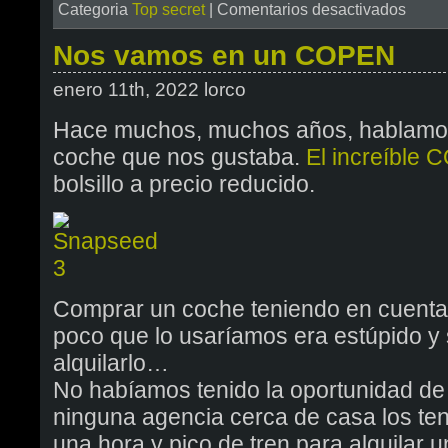
en
Categoria
Top secret
|
Comentarios desactivados
teamLab
Tokio
Nos vamos en un COPEN
en
enero 11th, 2022 lorco
tres
tomas
Hace muchos, muchos años, hablamos 
coche que nos gustaba.
El increíble
bolsillo a precio reducido.
Comprar un coche teniendo en cuenta 
poco que lo usaríamos era estúpido y 
alquilarlo…
No habíamos tenido la oportunidad de 
ninguna agencia cerca de casa los ten
una hora y pico de tren para alquilar